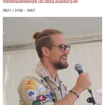
medienpaedagogik [at] dpsg-augsburg.de
0821 / 3166 – 3467