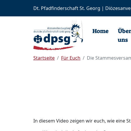
Dt. Pfadfinderschaft St. Georg | Diözesan
Home
Über uns
Mach mit!
Home
Übe
uns
Startseite
Für Euch
Die Stammesversa
In diesem Video zeigen wir euch, wie eine 