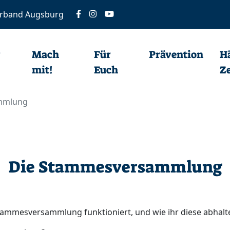
verband Augsburg
Für Euch
Prävention
Häuser und Zeltplätze
r
Mach
Für
Prävention
H
mit!
Euch
Ze
mmlung
Die Stammesversammlung
Stammesversammlung funktioniert, und wie ihr diese abhalte