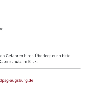
ng.
n Gefahren birgt. Überlegt euch bitte
atenschutz im Blick.
 dpsg-augsburg.de