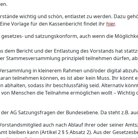
en.
rstände wichtig und schön, entlastet zu werden. Dazu gehö
 Eine Vorlage für den Kassenbericht findet ihr
hier
.
1 gesetzes- und satzungskonform, auch wenn die Möglichkei
s dem Bericht und der Entlastung des Vorstands hat stattz
der Stammesversammlung prinzipiell teilnehmen dürfen, abe
ersammlung in kleinerem Rahmen und/oder digital abzuhalte
 daran teilnehmen können, es ist aber kein Muss. Ihr kön
 abhalten, sodass ihr beschlussfähig seid. Alternativ könn
l von Menschen die Teilnahme ermöglichen wollt – Wichtig d
 der AG Satzungsfragen der Bundesebene. Da steht z.B. auc
Vorstandsmitglied auch nach Ablauf ihrer oder seiner Amtsz
Amt bleiben kann (Artikel 2 § 5 Absatz 2). Aus der Gesetzes