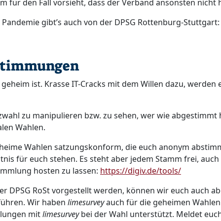
 für den Fall vorsieht, dass der Verband ansonsten nicht h
Pandemie gibt’s auch von der DPSG Rottenburg-Stuttgart
bstimmungen
% geheim ist. Krasse IT-Cracks mit dem Willen dazu, werden
wahl zu manipulieren bzw. zu sehen, wer wie abgestimmt ha
alen Wahlen. ​
geheime Wahlen satzungskonform, die euch anonym abstim
nis für euch stehen. Es steht aber jedem Stamm frei, auch ei
sammlung hosten zu lassen:
https://digiv.de/tools/
 der DPSG RoSt vorgestellt werden, können wir euch auch a
führen. Wir haben
limesurvey
auch für die geheimen Wahlen
mlungen mit
limesurvey
bei der Wahl unterstützt. Meldet euch